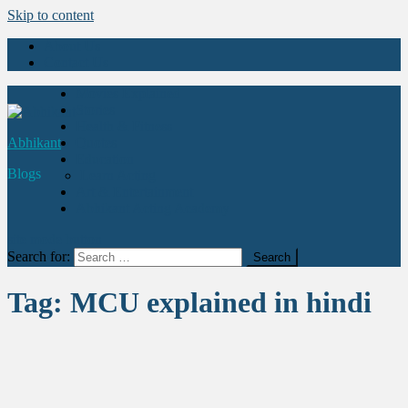
Skip to content
About Us
Contact Us
Movies Explained
Stories
Health & Fitness
Abhikant
Quotes
Education
Blogs
Learn Acting
Art & Entertainment
Abhikant Acting Academy
site mode button
Search for:
Tag:
MCU explained in hindi