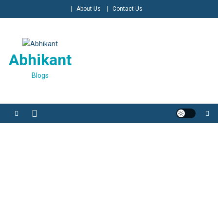
Skip
About Us
Contact Us
to
content
Abhikant
Blogs