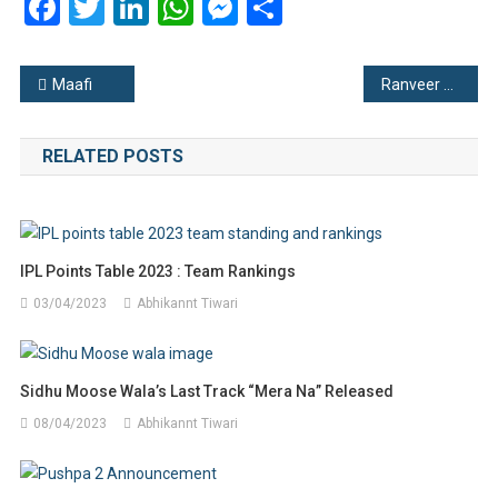
Facebook
Twitter
LinkedIn
WhatsApp
Messenger
Share
Post
Maafi
Ranveer Singh Won The Best Actor Award at 67th Filmfare Award 2022 | The Winner List
navigation
RELATED POSTS
IPL Points Table 2023 : Team Rankings
03/04/2023
Abhikannt Tiwari
Sidhu Moose Wala’s Last Track “Mera Na” Released
08/04/2023
Abhikannt Tiwari