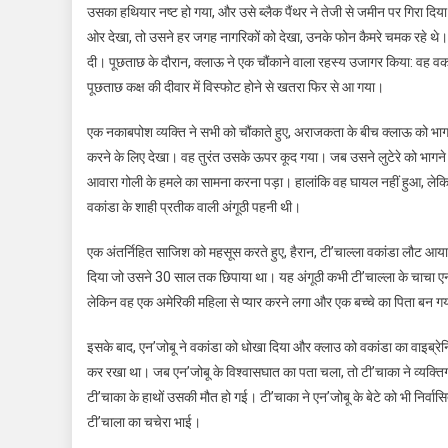
उसका हथियार नष्ट हो गया, और उसे ब्लैक पैंथर ने तेजी से जमीन पर गिरा दिया।
ओर देखा, तो उसने हर जगह नागरिकों को देखा, उनके फोन कैमरे चमक रहे थे। 
दी। पूछताछ के दौरान, क्लाऊ ने एक चौंकाने वाला रहस्य उजागर किया: वह वकांडा 
पूछताछ कक्ष की दीवार में विस्फोट होने से खतरा फिर से आ गया।
एक नकाबपोश व्यक्ति ने सभी को चौंकाते हुए, अराजकता के बीच क्लाऊ को भागन
करने के लिए देखा। वह तुरंत उसके ऊपर कूद गया। जब उसने लुटेरे को भागने की
आवारा गोली के हमले का सामना करना पड़ा। हालांकि वह घायल नहीं हुआ, ल
वकांडा के शाही प्रतीक वाली अंगूठी पहनी थी।
एक अंतर्निहित साजिश को महसूस करते हुए, हैरान, टी’चाल्ला वकांडा लौट 
दिया जो उसने 30 साल तक छिपाया था। यह अंगूठी कभी टी’चाल्ला के चाचा एन
लेकिन वह एक अमेरिकी महिला से प्यार करने लगा और एक बच्चे का पिता बन ग
इसके बाद, एन’जोबू ने वकांडा को धोखा दिया और क्लाउ को वकांडा का वाइब्रेनिय
कर रखा था। जब एन’जोबू के विश्वासघात का पता चला, तो टी’चाका ने व्यक्त
टी’चाका के हाथों उसकी मौत हो गई। टी’चाका ने एन’जोबू के बेटे को भी निर्
टी’चाला का चचेरा भाई।