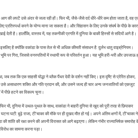
ndi
नो आग की लपटें उसे अंदर से जला रही हों। फिर भी, जैसे-जैसे दर्द धीरे-धीरे कम होता जाता है, वह 
िए प्रतिस्पर्धा करने के योग्य माना जा सकता है। और सिंहासन के लिए उनके संघर्ष के पीछे के का
 देती है। हालाँकि, वास्तव में, यह तकनीकी प्रगति में दुनिया के बाकी हिस्सों से सदियों आगे है।
 इसलिए है क्योंकि वकांडा के पास तेल से भी अधिक कीमती संसाधन है: दुर्लभ धातु वाइब्रेनियम।
 भूमि पर गिरा, जिससे वनस्पतियों में स्थायी रूप से परिवर्तन हुआ। यह भूमि हरी-भरी और उपजाऊ ह
जब तक कि एक साहसी योद्धा ने ब्लैक पैंथर देवी के दर्शन नहीं किए। इस दृष्टि से प्रेरित होकर,
े उसे असाधारण शक्ति और गति प्रदान की, और उसने जल्द ही चार अन्य जनजातियों को एकजुट
में पीछे हटने का विकल्प चुना।
र भी, दुनिया में उथल-पुथल के साथ, वाकांडा ने बाहरी दुनिया से खुद को पूरी तरह से छिपाकर
घटी: बूढ़े राजा, टी’चाका की मौके पर ही दुखद मौत हो गई। अपने अंतिम क्षणों में, टी’चाका ने
ंडा की शांति की रक्षा करने की अपनी विरासत को आगे बढ़ाएगा। लेकिन गंभीर राज्याभिषेक समारोह क
त विरोध का सामना करना पड़ा।