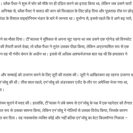
 ब्लैक पैंथर ने शुरू में चोर को मौके पर ही दंडित करने का इरादा किया था, लेकिन जब उसने चारों
अनिच्छा से, ब्लैक पैंथर ने क्लाउ की जान को फिलहाल के लिए छोड़ दिया और पूछताछ रॉस पर छोड
के विशाल वाइब्रेनियम भंडार के बारे में जानता था। दुर्भाग्य से, इससे पहले कि वे आगे बढ़ पाते,
े का मौका दिया। टी’चाल्ला ने मुश्किल से अपना सूट पहना था जब उसने एक ग्रेनेड को विस्फोट
 तैयारी करते देखा, तो ब्लैक पैंथर ने तुरंत उसका पीछा किया, लेकिन अप्रत्याशित रूप से एक
ेकिन वह भी गंभीर कंपन के अधीन था। इससे भी अधिक आश्चर्यजनक बात यह थी कि हमलावर ने
आया और सच्चाई को उजागर करने के लिए ज़ूरी की तलाश की। ज़ूरी ने आखिरकार वह रहस्य उजागर 
’जोबू की थी। तीस साल पहले, एन’जोबू को अंडरकवर एजेंट के तौर पर अमेरिका भेजा गया था,
या।
म चुराने में मदद की। हालांकि, टी’चाका ने लंबे समय से एन’जोबू के पक्ष में एक पहरेदार को तैनात
िगत रूप से उसका सामना किया, लेकिन एन’जोबू ने गोलियों से उसका विरोध किया, जिसके कारण
वासित कर दिया। वह नकाबपोश व्यक्ति कोई और नहीं बल्कि एन’जोबू का बेटा किलमॉन्गर निकला –