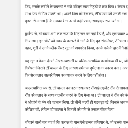
फिर, उसके कबीले के सदस्यों ने उसे पवित्र लाल मिट्टी से ढक दिया। केवल इ
साथ फिर से मिल सकती थी। अपने पिता को देखकर, टी’चाल्ला को उनकी रक्षा कर
दृढ़ता से मानता है कि उसका बेटा उससे कहीं ज़्यादा समझदार राजा बनेगा।
दुर्भाग्य से, टी’चाला अभी तक राजा के सिंहासन पर नहीं बैठा है, और एक संकट 
लिया था। इन चोरों को न्याय के कटघरे में लाने के लिए दृढ़ संकल्पित, टी’चाल
बहन, शूरी ने उनके ब्लैक पैंथर सूट को अपग्रेड किया, उनके गले के हार में नैन
यह सूट न केवल देखने में प्रभावशाली था बल्कि अत्यधिक कार्यात्मक भी था, ज
विशेषता जिसने टी’चाल्ला के लिए लगभग शर्मनाक दुर्घटना का कारण बना। अपन
कि चोर क्लाउ वाइब्रेनियम का व्यापार करने के लिए वहाँ होगा।
अप्रत्याशित रूप से, टी’चाल्ला का घटनास्थल पर सीआईए एजेंट रॉस से सामन
रॉस को क्लाउ के साथ बातचीत करने के लिए भेजा था। टी’चाल्ला ने रॉस को च
ने ओकोये के भेष को पहचान लिया, तो चीजें जल्दी ही गड़बड़ा गईं, जिससे अ
कोशिश की, लेकिन टी’चाल्ला ने बिजली की गति से उसका पीछा किया।
चौंकाने वाली बात यह है कि क्लाऊ के पास ऐसे उन्नत हथियार थे, जो उसके पास 