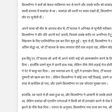
किलमॉन्गर ने क्लॉ को केवल व्यक्तिगत रूप से मारने और उसके शरीर को वाकां
साथी वास्तव में वाकांडा से था। वाकांडा की धरती पर कदम रखते ही, किलमॉन्
तौर पर चुनौती दी।
अपने चाचा की मौत के अपराध बोध से, टी’चाल्ला ने अनिच्छा से चुनौती स्वी
किलमॉन्गर ने धीरे-धीरे अपनी शर्ट उतारी, जिससे उसके शरीर पर अनगिनत टैटू 
सिंहासन के लिए प्रतियोगिता एक बार फिर शुरू हुई। शुरू से ही, किलमॉन्गर ने
अंतिम योद्धा था, जो टी’चाल्ला के साथ लगातार दौरों तक लड़ता रहा, लेकिन कोई
इस बिंदु पर, टी’चाल्ला को अभी भी अपने चचेरे भाई को आत्मसमर्पण करने के 
दिया। हालाँकि उसने शुरू में ऊपरी हाथ रखा, लेकिन जैसे-जैसे लड़ाई तेज ह
ने पेट में चाकू मार दिया। उस भयानक क्षण में, ज़ूरी ने हस्तक्षेप किया, टी’
दुश्मनी को खत्म कर देगा। लेकिन किलमॉन्गर ने कोई दया नहीं दिखाई, उसने उस
तरह से क्रोधित हो गया, और उसने किलमॉन्गर पर एक जोरदार मुक्का मारा।
हालांकि, वह पहले से ही थका हुआ था, और किलमॉन्गर ने आसानी से उसके हमल
था, लेकिन वकांडा की प्राचीन परंपराओं ने किसी को भी हस्तक्षेप करने से 
झरने के नीचे फेंक दिया। परंपरा के अनुसार, किलमॉन्गर नया राजा बन गया, और