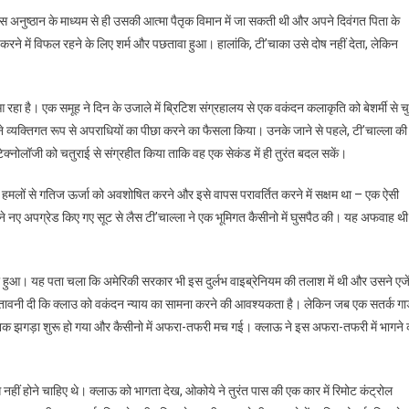
स अनुष्ठान के माध्यम से ही उसकी आत्मा पैतृक विमान में जा सकती थी और अपने दिवंगत पिता के
ने में विफल रहने के लिए शर्म और पछतावा हुआ। हालांकि, टी’चाका उसे दोष नहीं देता, लेकिन
आ रहा है। एक समूह ने दिन के उजाले में ब्रिटिश संग्रहालय से एक वकंदन कलाकृति को बेशर्मी से चु
ा ने व्यक्तिगत रूप से अपराधियों का पीछा करने का फैसला किया। उनके जाने से पहले, टी’चाल्ला की
ोटेक्नोलॉजी को चतुराई से संग्रहीत किया ताकि वह एक सेकंड में ही तुरंत बदल सकें।
ो हमलों से गतिज ऊर्जा को अवशोषित करने और इसे वापस परावर्तित करने में सक्षम था – एक ऐसी
े नए अपग्रेड किए गए सूट से लैस टी’चाल्ला ने एक भूमिगत कैसीनो में घुसपैठ की। यह अफवाह थी
ा हुआ। यह पता चला कि अमेरिकी सरकार भी इस दुर्लभ वाइब्रेनियम की तलाश में थी और उसने एजे
ेतावनी दी कि क्लाउ को वकंदन न्याय का सामना करने की आवश्यकता है। लेकिन जब एक सतर्क गार
चानक झगड़ा शुरू हो गया और कैसीनो में अफरा-तफरी मच गई। क्लाऊ ने इस अफरा-तफरी में भागने 
नहीं होने चाहिए थे। क्लाऊ को भागता देख, ओकोये ने तुरंत पास की एक कार में रिमोट कंट्रोल