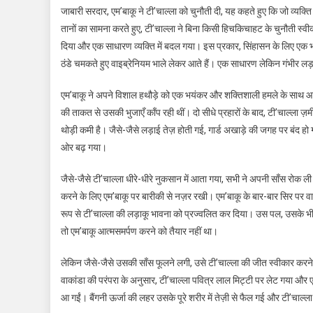
जाबारी सरदार, एम’बाकू ने टी’चाल्ला को चुनौती दी, यह कहते हुए कि जो व्यक्ति
तानों का सामना करते हुए, टी’चाल्ला ने बिना किसी हिचकिचाहट के चुनौती स्वी
दिया और एक साधारण व्यक्ति में बदल गया। इस प्रकार, सिंहासन के लिए एक भय
ठंडे चमकते हुए वाइब्रेनियम भाले लेकर आते हैं। एक साधारण लेकिन गंभीर लड
एम’बाकू ने अपने विशाल हथौड़े को एक भयंकर और शक्तिशाली हमले के साथ आगे 
की ताकत से उसकी भुजाएँ काँप रही थीं। दो सीधे प्रहारों के बाद, टी’चाल्ला ज
थोड़ी कमी है। जैसे-जैसे लड़ाई तेज़ होती गई, गार्ड अखाड़े की जगह पर बंद हो ग
ओर बढ़ गया।
जैसे-जैसे टी’चाल्ला धीरे-धीरे नुकसान में आता गया, सभी ने अपनी साँस रोक ल
करने के लिए एम’बाकू पर बारीकी से नज़र रखी। एम’बाकू के बार-बार सिर पर वार 
रूप से टी’चाल्ला की लड़ाकू भावना को प्रज्वलित कर दिया। उस पल, उसके भीत
तो एम’बाकू आत्मसमर्पण करने को तैयार नहीं था।
लेकिन जैसे-जैसे उसकी साँस फूलने लगी, उसे टी’चाल्ला की जीत स्वीकार करने
वाकांडा की परंपरा के अनुसार, टी’चाल्ला पवित्र लाल मिट्टी पर लेट गया और ए
आ गईं। बैंगनी ऊर्जा की लहर उसके पूरे शरीर में तेज़ी से फैल गई और टी’चाल्ल