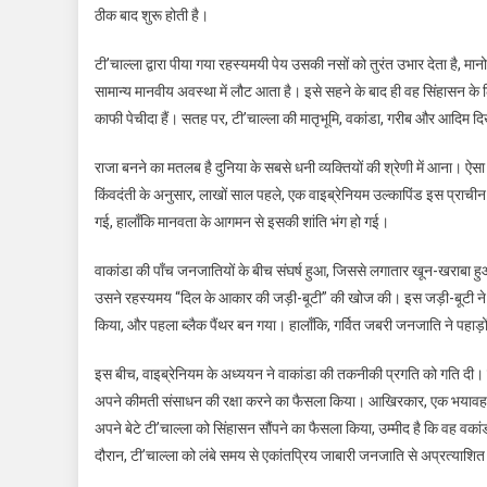
ठीक बाद शुरू होती है।
Hi
टी’चाल्ला द्वारा पीया गया रहस्यमयी पेय उसकी नसों को तुरंत उभार देता है, मा
सामान्य मानवीय अवस्था में लौट आता है। इसे सहने के बाद ही वह सिंहासन के ल
काफी पेचीदा हैं। सतह पर, टी’चाल्ला की मातृभूमि, वकांडा, गरीब और आदिम दिखाई
राजा बनने का मतलब है दुनिया के सबसे धनी व्यक्तियों की श्रेणी में आना। ऐसा
किंवदंती के अनुसार, लाखों साल पहले, एक वाइब्रेनियम उल्कापिंड इस प्राचीन
गई, हालाँकि मानवता के आगमन से इसकी शांति भंग हो गई।
वाकांडा की पाँच जनजातियों के बीच संघर्ष हुआ, जिससे लगातार खून-खराबा हुआ, 
उसने रहस्यमय “दिल के आकार की जड़ी-बूटी” की खोज की। इस जड़ी-बूटी न
किया, और पहला ब्लैक पैंथर बन गया। हालाँकि, गर्वित जबरी जनजाति ने पहाड़ों 
इस बीच, वाइब्रेनियम के अध्ययन ने वाकांडा की तकनीकी प्रगति को गति दी। फि
अपने कीमती संसाधन की रक्षा करने का फैसला किया। आखिरकार, एक भयावह घटना 
अपने बेटे टी’चाल्ला को सिंहासन सौंपने का फैसला किया, उम्मीद है कि वह वका
दौरान, टी’चाल्ला को लंबे समय से एकांतप्रिय जाबारी जनजाति से अप्रत्याशि