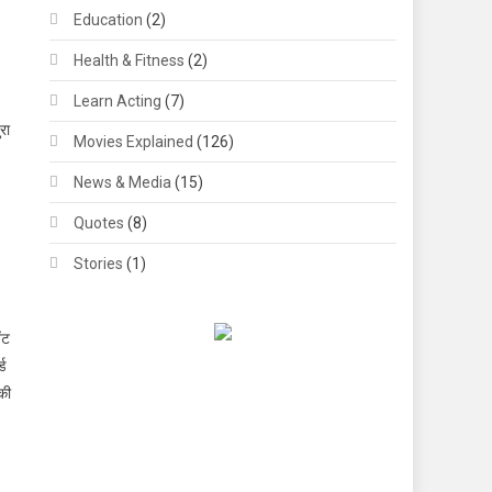
Education
(2)
Health & Fitness
(2)
Learn Acting
(7)
रा
Movies Explained
(126)
News & Media
(15)
Quotes
(8)
Stories
(1)
ंट
्ड
की