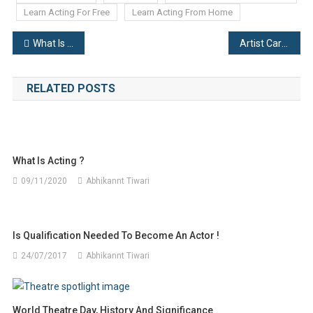
Learn Acting For Free
Learn Acting From Home
Post
What Is Acting ?
Artist Card के बारे में सबकुछ जानिए।
navigation
RELATED POSTS
What Is Acting ?
09/11/2020
Abhikannt Tiwari
Is Qualification Needed To Become An Actor !
24/07/2017
Abhikannt Tiwari
World Theatre Day, History And Significance