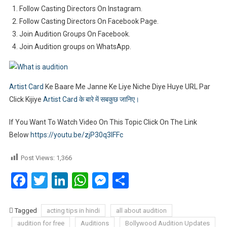
Follow Casting Directors On Instagram.
Follow Casting Directors On Facebook Page.
Join Audition Groups On Facebook.
Join Audition groups on WhatsApp.
Artist Card
Ke Baare Me Janne Ke Liye Niche Diye Huye URL Par
Click Kijiye
Artist Card के बारे में सबकुछ जानिए।
If You Want To Watch Video On This Topic Click On The Link
Below
https://youtu.be/zjP30q3IFFc
Post Views:
1,366
Facebook
Twitter
LinkedIn
WhatsApp
Messenger
Share
Tagged
acting tips in hindi
all about audition
audition for free
Auditions
Bollywood Audition Updates