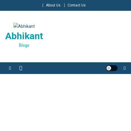
Skip
About Us
Contact Us
to
content
Abhikant
Blogs