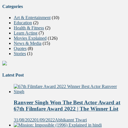
Categories
Art & Entertainment
(10)
Education
(2)
Health & Fitness
(2)
Learn Acting
(7)
Movies Explained
(126)
News & Media
(15)
Quotes
(8)
Stories
(1)
Latest Post
Ranveer Singh Won The Best Actor Award at
67th Filmfare Award 2022 | The Winner List
31/08/2022
01/09/2022
Abhikannt Tiwari