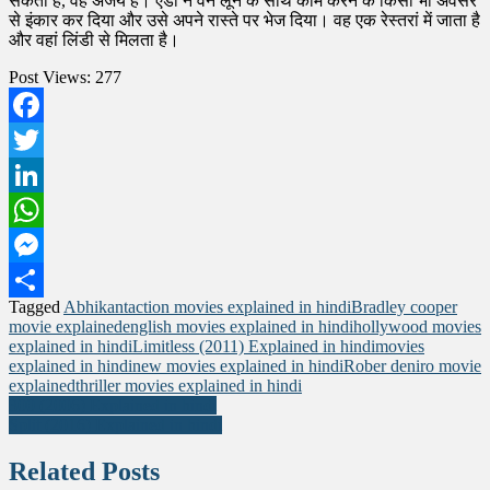
Post Views:
277
Facebook
Twitter
LinkedIn
WhatsApp
Messenger
Tagged
Abhikant
action movies explained in hindi
Bradley cooper
Share
movie explained
english movies explained in hindi
hollywood movies
explained in hindi
Limitless (2011) Explained in hindi
movies
explained in hindi
new movies explained in hindi
Rober deniro movie
explained
thriller movies explained in hindi
Post
300 (2006) Explained in hindi
Split (2016) Explained in hindi
navigation
Related Posts