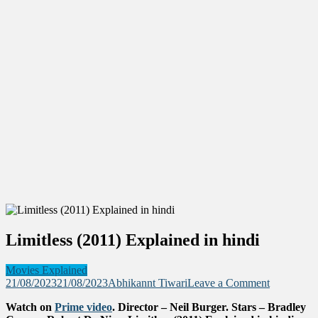
Limitless (2011) Explained in hindi
Movies Explained
on
21/08/2023
21/08/2023
Abhikannt Tiwari
Leave a Comment
Limitless
Watch on
Prime video
. Director – Neil Burger. Stars – Bradley
(2011)