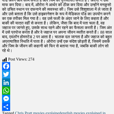
Post Views:
274
Facebook
Twitter
LinkedIn
WhatsApp
Messenger
Tagged
Chris Pratt movies explained
english movies explained in