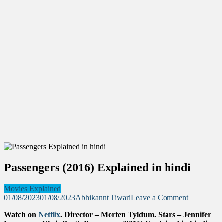
Passengers (2016) Explained in hindi
Movies Explained
on
01/08/2023
01/08/2023
Abhikannt Tiwari
Leave a Comment
Passengers
Watch on
Netflix
. Director – Morten Tyldum. Stars – Jennifer
(2016)