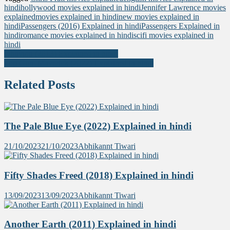
Share
hindi
hollywood movies explained in hindi
Jennifer Lawrence movies
explained
movies explained in hindi
new movies explained in
hindi
Passengers (2016) Explained in hindi
Passengers Explained in
hindi
romance movies explained in hindi
scifi movies explained in
hindi
Post
Oblivion (2013) Explained in hindi
Top Gun: Maverick (2022) Explained in hindi
navigation
Related Posts
The Pale Blue Eye (2022) Explained in hindi
21/10/2023
21/10/2023
Abhikannt Tiwari
Fifty Shades Freed (2018) Explained in hindi
13/09/2023
13/09/2023
Abhikannt Tiwari
Another Earth (2011) Explained in hindi