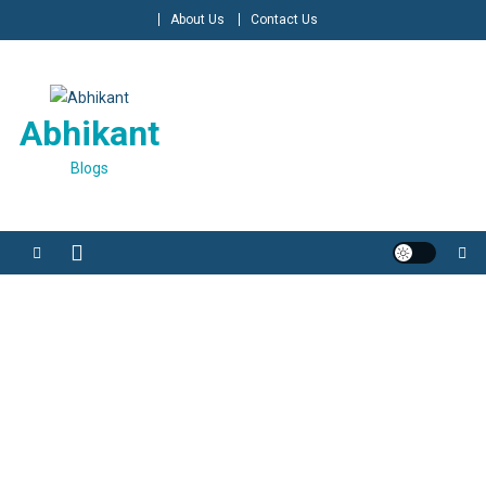
Skip
About Us
Contact Us
to
content
Abhikant
Blogs