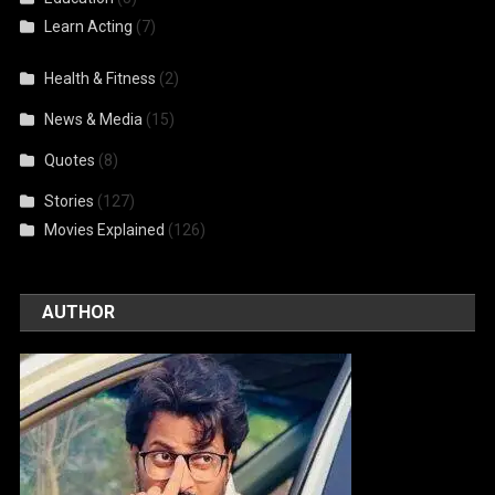
Learn Acting
(7)
Health & Fitness
(2)
News & Media
(15)
Quotes
(8)
Stories
(127)
Movies Explained
(126)
AUTHOR