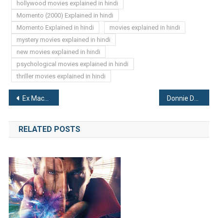
hollywood movies explained in hindi
Momento (2000) Explained in hindi
Momento Explained in hindi
movies explained in hindi
mystery movies explained in hindi
new movies explained in hindi
psychological movies explained in hindi
thriller movies explained in hindi
Post
Ex Machina (2014) Explained in hindi
Donnie Darko (2001) Explained in hindi
navigation
RELATED POSTS