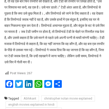
Post Views:
267
Facebook
Twitter
LinkedIn
WhatsApp
Messenger
Share
Tagged
Abhikant
christopher nolan movie explained
english movies explained in hindi