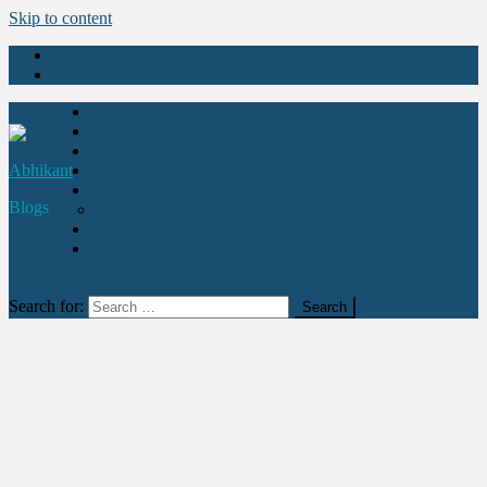
Skip to content
About Us
Contact Us
Movies Explained
Stories
Health & Fitness
Abhikant
Quotes
Education
Blogs
Learn Acting
Art & Entertainment
Abhikant Acting Academy
site mode button
Search for: