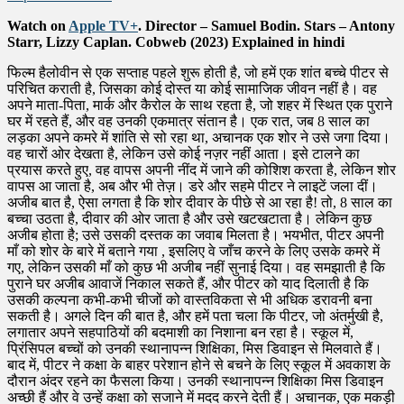
Watch on
Apple TV+
. Director – Samuel Bodin. Stars – Antony
Starr, Lizzy Caplan. Cobweb (2023) Explained in hindi
फिल्म हैलोवीन से एक सप्ताह पहले शुरू होती है, जो हमें एक शांत बच्चे पीटर से परिचित कराती है, जिसका कोई दोस्त या कोई सामाजिक जीवन नहीं है। वह अपने माता-पिता, मार्क और कैरोल के साथ रहता है, जो शहर में स्थित एक पुराने घर में रहते हैं, और वह उनकी एकमात्र संतान है। एक रात, जब 8 साल का लड़का अपने कमरे में शांति से सो रहा था, अचानक एक शोर ने उसे जगा दिया। वह चारों ओर देखता है, लेकिन उसे कोई नज़र नहीं आता। इसे टालने का प्रयास करते हुए, वह वापस अपनी नींद में जाने की कोशिश करता है, लेकिन शोर वापस आ जाता है, अब और भी तेज़। डरे और सहमे पीटर ने लाइटें जला दीं। अजीब बात है, ऐसा लगता है कि शोर दीवार के पीछे से आ रहा है! तो, 8 साल का बच्चा उठता है, दीवार की ओर जाता है और उसे खटखटाता है। लेकिन कुछ अजीब होता है; उसे उसकी दस्तक का जवाब मिलता है। भयभीत, पीटर अपनी माँ को शोर के बारे में बताने गया , इसलिए वे जाँच करने के लिए उसके कमरे में गए, लेकिन उसकी माँ को कुछ भी अजीब नहीं सुनाई दिया। वह समझाती है कि पुराने घर अजीब आवाजें निकाल सकते हैं, और पीटर को याद दिलाती है कि उसकी कल्पना कभी-कभी चीजों को वास्तविकता से भी अधिक डरावनी बना सकती है। अगले दिन की बात है, और हमें पता चला कि पीटर, जो अंतर्मुखी है, लगातार अपने सहपाठियों की बदमाशी का निशाना बन रहा है। स्कूल में, प्रिंसिपल बच्चों को उनकी स्थानापन्न शिक्षिका, मिस डिवाइन से मिलवाते हैं। बाद में, पीटर ने कक्षा के बाहर परेशान होने से बचने के लिए स्कूल में अवकाश के दौरान अंदर रहने का फैसला किया। उनकी स्थानापन्न शिक्षिका मिस डिवाइन अच्छी हैं और वे उन्हें कक्षा को सजाने में मदद करने देती हैं। अचानक, एक मकड़ी आती है, और पीटर को चौंका देती है। यह देखकर, मिस डिवाइन एक गिलास में मकड़ी को पकड़ लेती है, और युवा लड़के को उसे बाहर निकालने में मदद करती है। दयालुता का यह छोटा सा कार्य पीटर को थोड़ा बेहतर महसूस करने में मदद करता है। उस दिन बाद में, पीटर अपने माता-पिता, मार्क और कैरोल से पूछता है कि क्या वह हैलोवीन के लिए ट्रिक-या-ट्रीट कर सकता है , लेकिन मार्क बातचीत को दूसरी दिशा में ले जाता है। वह पीटर को बताता है कि वर्षों पहले, जब वह पैदा हुआ था, वहां रहने वाली एक छोटी लड़की हैलोवीन की रात गायब हो गई थी। वह छल-कपट करती रही, लेकिन कभी वापस नहीं लौटी। कैरोल ने आगे कहा कि पूरा पड़ोस वास्तव में इससे हिल गया था, और वह इसके बारे में सोचना पसंद नहीं करती। क्योंकि उसके माता-पिता उसे चालाकी या व्यवहार करने की अनुमति नहीं देंगे, पीटर के पास अपने कमरे में शाम बिताने के अलावा कोई विकल्प नहीं है। बाद में, जब पतरस सो रहा होता है, तब कुछ अजीब घटित होता है; हमें दीवार पर एक उभार दिखाई देता है। अचानक उसके कमरे की दीवार के पीछे से एक आवाज़ आती है और अपना नाम बताती है। आवाज पीटर से पूछती है कि उसे मत बताओ, लेकिन वह भयभीत हो जाता है, और जल्दी से अपने पिता को बुलाता है। पीटर ने मार्क को बताया कि उसने क्या सुना, इसलिए पिता ने जांच की, लेकिन उसने कुछ नहीं सुना, इसलिए उसने सोचा कि यह शोर चूहे कर रहे होंगे। अगले दिन, मार्क और पीटर बाहर शेड में जाते हैं , और इससे निपटने के लिए चूहे का जहर ले आते हैं। इस दौरान पीटर ने बताया कि इसमें दालचीनी जैसी गंध आ रही है, लेकिन मार्क ने उसे इसे न खाने की चेतावनी दी। मार्क का उल्लेख है कि यदि चूहे जहर खा लेंगे तो वे मर जायेंगे, और ऐसा लगता है कि पीटर केवल चूहों से डरता है, और उसे इस बात का एहसास नहीं है कि इससे भी अधिक भयावह कुछ हो सकता है। अगले दिन स्कूल में, स्थानापन्न शिक्षक, डिवाइन ने पीटर द्वारा बनाई गई एक ड्राइंग देखी; यह एक बच्चे की तस्वीर है जो एक अंधेरे कमरे में मदद मांग रहा है। इससे डिवाइन का ध्यान आकर्षित होता है और वह चिंतित हो जाती है। इसलिए, वह पीटर का हाल जानने के लिए उसके घर जाने का फैसला करती है। वह कैरोल को अपना परिचय देती है, और उसे बताती है कि जहां अन्य बच्चों ने हैलोवीन के लिए राक्षसों और चुड़ैलों को चित्रित किया, वहीं पीटर ने इसे चित्रित किया। यह कहते हुए कि पीटर की कल्पनाशक्ति अतिसक्रिय है, कैरोल कहती है कि यह शर्मनाक है। डिवाइन के जाने के बाद, कैरल ने पीटर से पेंटिंग के बारे में पूछा , लेकिन पीटर ने केवल यह जवाब दिया कि यह उसकी कल्पना से महज एक भयावह छवि है , जबकि वास्तव में, दीवार के पीछे से आवाज ने उसे इसे बनाने के लिए कहा था। उस रात बाद में, पीटर जाग गया जब उसने दीवार पर दस्तक और उसके पीछे से अपना नाम पुकारने की आवाज सुनी। आवाज से पता चलता है कि वे दोस्त बन जाते हैं, लेकिन अगर वह ऐसा नहीं चाहता है, तो वह चली जाएगी। यह सुनकर, पीटर, जिसका कोई दोस्त नहीं है, फैसला करता है कि वह बात करना चाहता है और उसे रुकने के लिए कहता है। अगला स्कूल का दिन आता है और हम देखते हैं कि पीटर एक जैक ओ’लैंटर्न बना रहा है जिसका नाम वह गर्व से हेक्टर रखता है। उनकी शिक्षिका डिवाइन उनकी रचना की प्रशंसा करती हैं और कहती हैं कि उनकी कला उनकी पसंदीदा है। लेकिन परेशानी तब पैदा होती है जब ब्रायन नाम का एक बदमाश, जो सुन रहा था, ईर्ष्यालु हो जाता है। अवकाश के दौरान, ब्रायन की ईर्ष्या एक बुरा मोड़ ले लेती है; वह पीटर को धक्का देता है, जिससे वह गिर जाता है, और फिर बेरहमी से पीटर के कद्दू को कुचल देता है। घर वापस, रात के आराम में, आवाज पूछती है कि पीटर क्यों रो रहा है। रोते हुए, पीटर स्वीकार करता है कि ब्रायन नाम का एक लड़का उसे परेशान कर रहा है। जवाब में, आवाज उसे सलाह देती है कि उसे अपने लिए खड़ा होना सीखना होगा। अगले ही दिन, ब्रायन हाथ में कद्दू लेकर कक्षा में आता है और पीटर से अपने कृत्य के लिए माफ़ी मांगता है। हालाँकि, पीटर लगातार यह सुझाव सुनता रहता है कि उसे ब्रायन को उससे डराना चाहिए। व्हिस्पर के प्रोत्साहन से उत्साहित होकर, पीटर ब्रायन का पीछा करता है और उसे सीढ़ियों से नीचे धकेल देता है। लेकिन परिणाम ने पीटर को भयभीत कर दिया – ब्रायन का पैर टूट गया। अब, पीटर के लिए चीजें बदल जाती हैं; उसे स्कूल से निष्कासन का सामना करना पड़ता है। घर पर, मार्क, उसके पिता, स्पष्टीकरण चाहते हैं, इसलिए पीटर खुल कर कहता है कि उसका इरादा नहीं था कि ब्रायन सीढ़ियों से नीचे गिरे। इसके बाद कैरोल ने उल्लेख किया कि पीटर ने एक बच्चे का चित्र बनाया था जो मदद मांग रहा था, और मार्क ने पीटर से पूछा कि वह ऐसा कुछ क्यों बनाएगा, लेकिन पीटर ने जोर देकर कहा कि ऐसा इसलिए है क्योंकि उसने दीवार के पीछे की आवाज का जिक्र करते हुए वास्तव में लड़की को सुना था। हताशा में, मार्क पीटर से कहता है कि वह ज़मीन पर गिर गया है, और फिर वह रेफ्रिजरेटर को पीछे ले जाता है , जो तहखाने का दरवाज़ा है। सजा के रूप में, पिता ने उसे वहीं बैठने के लिए कहा , और कैरोल ने उसे बताया कि वे ऐसा इसलिए कर रहे हैं क्योंकि वे उससे प्यार करते हैं, और उन्होंने उसे तहखाने में बंद कर दिया। अकेले तहखाने में, वह रहस्यमय उपस्थिति तक पहुंचने की कोशिश करता है, लेकिन उसे चुप्पी मिलती है, और इससे उसकी आंखों में आंसू आ जाते हैं। बाद में, तहखाने में कुछ दिलचस्प खुलासा होता है। पीटर को एक अजीब चीज़ का पता चलता है – एक गड्ढा जो जाली से ढका हुआ है, और उसके अंदर एक अनोखी गुड़िया है। अगले दृश्य में, स्कूल से निष्कासन के बाद, डिवाइन ने पीटर से दोबारा मिलने का फैसला किया। वह उसके गणित प्रश्नोत्तरी पर अपना फ़ोन नंबर लिखती है, और उसे लेकर उसके घर चली जाती है। मार्क उसका स्वागत करता है और उसे अंदर आमंत्रित करता है, लेकिन जब डिवाइन मार्क को हथौड़ा पकड़े हुए देखती है तो वह थोड़ा असहज हो जाती है। वह उसे एक कप कॉफी भी देता है, लेकिन जब वे बात कर रहे होते हैं, तो डिवाइन को पता चलता है कि मार्क से खून बह रहा है, इसलिए मार्क समझाता है कि यह सिर्फ घर की कुछ मरम्मत करने के कारण हुआ है। अपनी बातचीत के दौरान, डिवाइन पीटर की स्कूली शिक्षा के बारे में बात करती है, इसलिए मार्क उसे बताता है कि पीटर को घर पर ही पढ़ाया जाएगा क्योंकि कैरोल एक उत्कृष्ट शिक्षक है। डिवाइन ने धीरे से सुझाव दिया कि पीटर को अपने हालिया व्यवहार के कारण सीखने के एक अलग माहौल से लाभ हो सकता है। लेकिन पीटर के माता-पिता इस बात पर अड़े हैं कि वे उसे दूर नहीं भेजेंगे और मानते हैं कि उसे अपने परिवार की ज़रूरत है। जब डिवाइन पूछती है कि क्या वह पीटर को देख सकती है और यह सुनिश्चित करना चाहती है कि पीटर ठीक है, तो बहस शुरू हो जाती है। पीटर तहखाने से बहस सुन सकता है, और वह ऊपर आकर दरवाजा खटखटाता है। लड़का बार-बार मदद के लिए चिल्लाता है, लेकिन वॉशिंग मशीन का शोर शिक्षक को उसकी बात सुनने से रोकता है। उस समय, मार्क डिवाइन से कहता है कि उसे चले जाना चाहिए, लेकिन जैसे ही डिवाइन जाने वाली होती है, वह पीछे मुड़ जाती है। वह मार्क से धमाके की आवाज के बारे में पूछती है और मार्क जवाब देता है कि यह सिर्फ वॉशिंग मशीन है। जैसे ही शाम होती है, कैरोल पीटर के लिए कुछ कद्दू पाई लाती है, और उसे बताती है कि वह अंततः बेसमेंट छोड़ सकता है। वह उसे तरोताजा होने के लिए नहलाती है, और फिर मार्क पीटर से पूछता है कि क्या उसके पास चीजों के बारे में सोचने का समय है। पीटर सिर हिलाता है, यह दर्शाता है कि उसने ऐसा किया है, और मार्क सुझाव देता है कि उसे ऐसी कहानियाँ बताना बंद कर देना चाहिए जो सच नहीं हैं। माता-पिता को उस पर गर्व है, और उन्होंने उसे बताया कि वह अब स्कूल वापस नहीं जाएगा। उस रात बाद में, पीटर दीवार के पास जाता है और आवाज़ से बात करने की उम्मीद में उसे खटखटाता है। हैरानी की बात यह है कि आवाज जवाब देती है। वह उसे अपने माता-पिता द्वारा तहखाने में बंद किए जाने के बारे में बताता है , और आवाज उसे उनके आसपास सतर्क रहने की चेतावनी देती है, क्योंकि हो सकता है कि वे वैसे न हों जैसे वे दिखते हैं। फिर पीटर ने उसे देखने की इच्छा व्यक्त की, लेकिन उसने यह कहते हुए मना कर दिया कि वह लंबे समय से वहां फंसी हुई है और उसे उसका रूप पसंद नहीं आएगा। आवाज़ से एक रहस्य भी उजागर होता है – वॉलपेपर के पीछे एक छेद है। उसके शब्दों से प्रोत्साहित होकर, वह वॉलपेपर उतारता है और छिपे हुए छेद का पता लगाता है। वह उसमें अपनी गेंद फेंकता है और उसे झटका लगता है, वह आवाज से उसकी पहचान के बारे में सवाल करता है और वह एक आश्चर्यजनक बम गिराती है – वह उसकी बहन, सारा है। सारा ने खुलासा किया कि उसे तब तक इंतजार करना पड़ा, जब तक पीटर इतना बड़ा नहीं हो गया कि वह दरवाजे को छुपाने वाली घड़ी को हिला सके, ताकि वह उसे दीवार के भीतर के अंधेरे से बचने में मदद कर सके। वह आगे बताती है कि मार्क और कैरल दुष्ट हैं, और पीटर का समय आ रहा है। बाद में, जैसे ही रात गहराती है, पीटर अपने दरवाजे पर दस्तक देकर चौंक जाता है। लेकिन जब दरवाज़ा खुला तो कोई नज़र नहीं आया। तभी, वह अपनी मां को बाथरूम से बाहर निकलते हुए देखता है और अचानक पूरे घर की लाइट बंद हो जाती है। लड़का अपने पिता को बुलाता है और देखता है कि उसके माता-पिता एक भयानक, राक्षसी रूप धारण कर रहे हैं। पीटर अगली सुबह उठता है और अपनी माँ को अपने बिस्तर के पास पाता है; उसने उसे सांत्वना देते हुए कहा कि यह सिर्फ एक बुरा सपना था। जैसे ही रात फिर से हुई, सारा ने पीटर को समझाया कि उसके माता-पिता उसके साथ काम पूरा करने के बाद उसे मारने की साजिश रच रहे हैं, और फिर वे उसे दीवारों के भीतर कैद कर देंगे। पीटर को संदेह है, और इसलिए सारा कहती है कि वे पहले ही ऐसा कर चुके हैं, और उससे आग्रह करती है कि वह जाँच करे कि बगीचे में क्या छिपा है। जिज्ञासा से प्रेरित होकर, पीटर अगले दिन बगीचे में खुदाई करना शुरू कर देता है। जैसे ही वह एक मानव खोपड़ी को उजागर करता है, उसका दिल तेजी से धड़कने लगता है। उससे अनभिज्ञ, कैरोल उसके शयनकक्ष में उसे ढूंढ रही है और उसके शयनकक्ष की खिड़की से झाँक रही है। ल