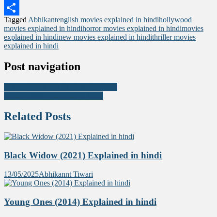
Messenger
Tagged
Abhikant
english movies explained in hindi
hollywood
Share
movies explained in hindi
horror movies explained in hindi
movies
explained in hindi
new movies explained in hindi
thriller movies
explained in hindi
Post navigation
Scream VI (2023) Explained in hindi
Taken (2008) Explained in hindi
Related Posts
Black Widow (2021) Explained in hindi
13/05/2025
Abhikannt Tiwari
Young Ones (2014) Explained in hindi