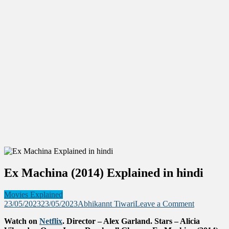
Ex Machina (2014) Explained in hindi
Movies Explained
on
23/05/2023
23/05/2023
Abhikannt Tiwari
Leave a Comment
Ex
Watch on
Netflix
. Director – Alex Garland. Stars – Alicia
Machina