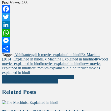
Post Views:
283
Facebook
Twitter
LinkedIn
WhatsApp
Messenger
Tagged
Abhikant
english movies explained in hindi
Ex Machina
Share
(2014) Explained in hindi
Ex Machina Explained in hindi
hollywood
movies explained in hindi
movies explained in hindi
new movies
explained in hindi
scifi movies explained in hindi
thriller movies
explained in hindi
Post
The Shape of Water (2017) Explained in hindi
Momento (2000) Explained in hindi
navigation
Related Posts