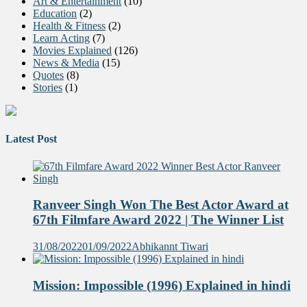
Art & Entertainment
(10)
Education
(2)
Health & Fitness
(2)
Learn Acting
(7)
Movies Explained
(126)
News & Media
(15)
Quotes
(8)
Stories
(1)
Latest Post
Ranveer Singh Won The Best Actor Award at
67th Filmfare Award 2022 | The Winner List
31/08/2022
01/09/2022
Abhikannt Tiwari
Mission: Impossible (1996) Explained in hindi